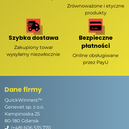
Zrównoważone i etyczne
produkty
Szybka dostawa
Bezpieczne
płatności
Zakupiony towar
wysyłamy niezwłocznie
Online obsługiwane
przez PayU
Dane firmy
QuickWinners™
Genevet sp. z o.o.
Kampinoska 25
80-180 Gdansk
(+48) 606 535 770